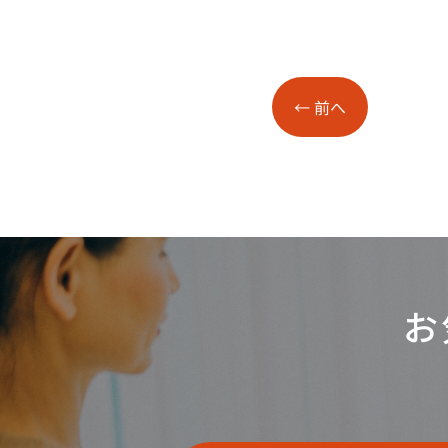
←
前へ
お