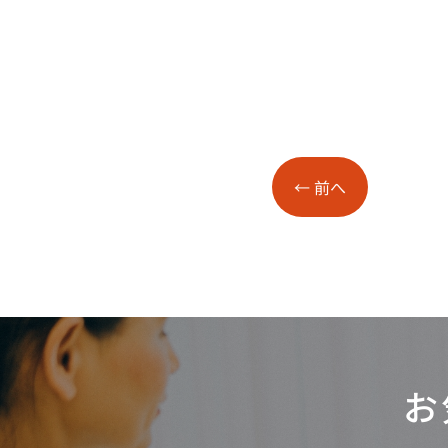
←
前へ
お