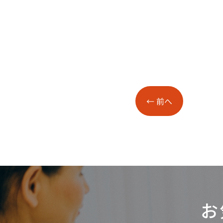
←
前へ
お