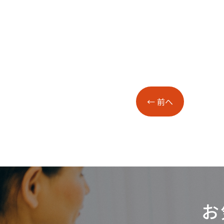
←
前へ
お